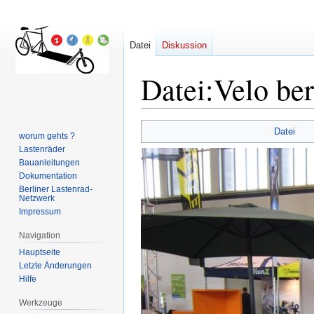
Datei
Diskussion
Datei
:
Velo ber
Zur
Zur
Datei
worum gehts ?
Navigation
Suche
Lastenräder
springen
springen
Bauanleitungen
Dokumentation
Berliner Lastenrad-
Netzwerk
Impressum
Navigation
Hauptseite
Letzte Änderungen
Hilfe
Werkzeuge