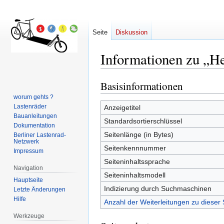
Seite
Diskussion
Informationen zu „H
Basisinformationen
Zur
Zur
Navigation
Suche
worum gehts ?
springen
springen
Lastenräder
Anzeigetitel
Bauanleitungen
Standardsortierschlüssel
Dokumentation
Seitenlänge (in Bytes)
Berliner Lastenrad-
Netzwerk
Seitenkennnummer
Impressum
Seiteninhaltssprache
Navigation
Seiteninhaltsmodell
Hauptseite
Indizierung durch Suchmaschinen
Letzte Änderungen
Hilfe
Anzahl der Weiterleitungen zu dieser 
Werkzeuge