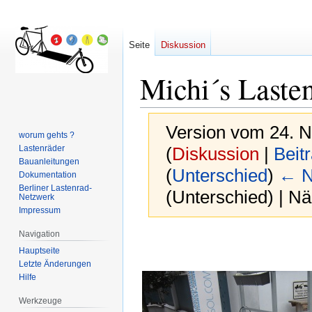
Seite
Diskussion
Michi´s Lasten
Version vom 24. 
worum gehts ?
Lastenräder
(
Diskussion
|
Beit
Bauanleitungen
(
Unterschied
)
← N
Dokumentation
Berliner Lastenrad-
(Unterschied) | N
Netzwerk
Impressum
Navigation
Zur
Zur
Hauptseite
Navigation
Suche
Letzte Änderungen
springen
springen
Hilfe
Werkzeuge