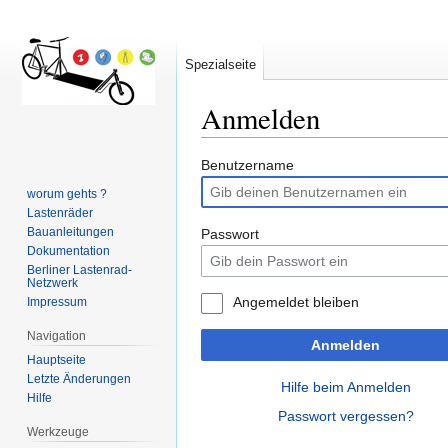
Spezialseite
Anmelden
Zur
Zur
Benutzername
Navigation
Suche
worum gehts ?
springen
springen
Lastenräder
Bauanleitungen
Passwort
Dokumentation
Berliner Lastenrad-
Netzwerk
Angemeldet bleiben
Impressum
Navigation
Anmelden
Hauptseite
Letzte Änderungen
Hilfe beim Anmelden
Hilfe
Passwort vergessen?
Werkzeuge