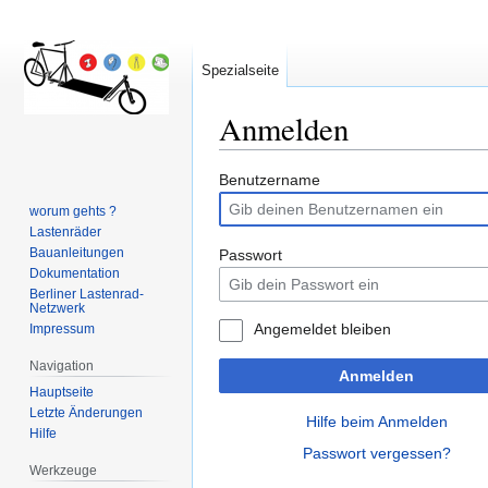
Spezialseite
Anmelden
Zur
Zur
Benutzername
Navigation
Suche
worum gehts ?
springen
springen
Lastenräder
Bauanleitungen
Passwort
Dokumentation
Berliner Lastenrad-
Netzwerk
Angemeldet bleiben
Impressum
Navigation
Anmelden
Hauptseite
Letzte Änderungen
Hilfe beim Anmelden
Hilfe
Passwort vergessen?
Werkzeuge