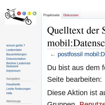
Projektseite
Diskussion
Quelltext der S
mobil:Datensc
worum gehts ?
Lastenräder
←
postfossil mobil:
Bauanleitungen
Dokumentation
Berliner Lastenrad-
Zur
Zur
Du bist aus dem f
Netzwerk
Navigation
Suche
Impressum
springen
springen
Seite bearbeiten:
Navigation
Hauptseite
Letzte Änderungen
Diese Aktion ist a
Hilfe
Werkzeuge
Gruppen „
Benutze