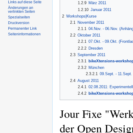
Links auf diese Seite
1.2.9
März 2011
Änderungen an
1.2.10
Januar 2011
verlinkten Seiten
2
Workshops|Kurse
Spezialseiten
2.1
November 2011
Druckversion
2.1.1
04.Nov. - 06.Nov. (Anhä
Permanenter Link
Seiten­informationen
2.2
Oktober 2011
2.2.1
07.Okt. - 09.Okt. (Front
2.2.2
Dresden
2.3
September 2011
2.3.1
bikeXtensions-workshop
2.3.2
München
2.3.2.1
09.Sept. - 11.Sept.
2.4
August 2011
2.4.1
02.08.2011: Experimentel
2.4.2
bikeXtensions-worksho
Jour Fixe "Werk
der Open Desig