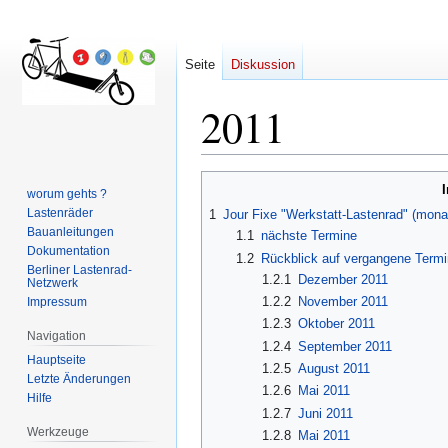
Seite
Diskussion
2011
Zur
Zur
worum gehts ?
Navigation
Suche
Lastenräder
1
Jour Fixe "Werkstatt-Lastenrad" (monat
springen
springen
Bauanleitungen
1.1
nächste Termine
Dokumentation
1.2
Rückblick auf vergangene Term
Berliner Lastenrad-
1.2.1
Dezember 2011
Netzwerk
1.2.2
November 2011
Impressum
1.2.3
Oktober 2011
Navigation
1.2.4
September 2011
Hauptseite
1.2.5
August 2011
Letzte Änderungen
1.2.6
Mai 2011
Hilfe
1.2.7
Juni 2011
Werkzeuge
1.2.8
Mai 2011