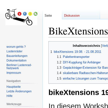
Seite
Diskussion
BikeXtensions
Zur
Zur
Inhaltsverzeichnis
worum gehts ?
Navigation
Suche
Lastenräder
1
bikeXtensions 19.08. - 21.08.2011
springen
springen
Bauanleitungen
1.1
Palettentransporter
Dokumentation
1.2
DIY-Kupplung für Anhänger
Berliner Lastenrad-
1.3
Gepäckträger-Extension für Ban
Netzwerk
Impressum
1.4
skalierbare Radtaschen-Halteru
1.5
einfache Lösungen zum Transpo
Navigation
Hauptseite
bikeXtensions 19
Letzte Änderungen
Hilfe
In diesem Worksh
Werkzeuge