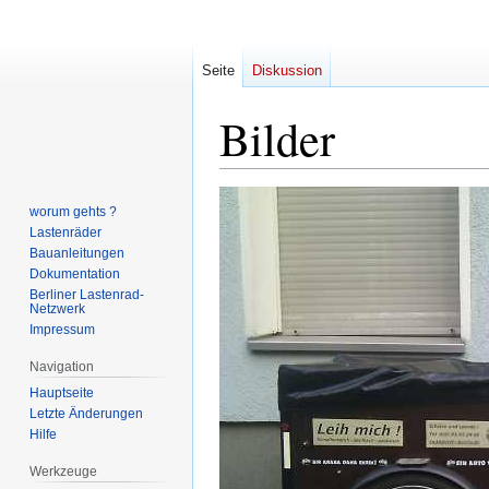
Seite
Diskussion
Bilder
Zur
Zur
worum gehts ?
Navigation
Suche
Lastenräder
springen
springen
Bauanleitungen
Dokumentation
Berliner Lastenrad-
Netzwerk
Impressum
Navigation
Hauptseite
Letzte Änderungen
Hilfe
Werkzeuge