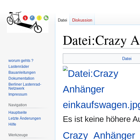
Datei
Diskussion
Datei
:
Crazy A
Zur
Zur
Datei
worum gehts ?
Navigation
Suche
Lastenräder
springen
springen
Bauanleitungen
Dokumentation
Berliner Lastenrad-
Netzwerk
Impressum
Navigation
Hauptseite
Es ist keine höhere A
Letzte Änderungen
Hilfe
Crazy_Anhänger_
Werkzeuge