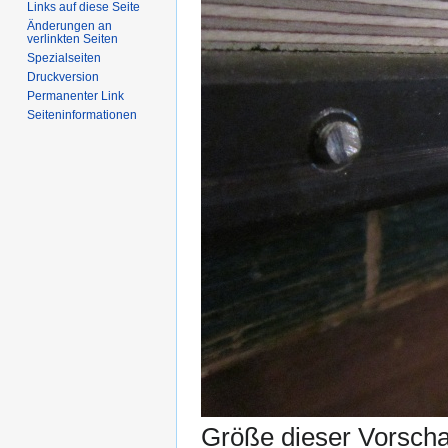
Links auf diese Seite
Änderungen an
verlinkten Seiten
Spezialseiten
Druckversion
Permanenter Link
Seiten­informationen
Größe dieser Vorsch