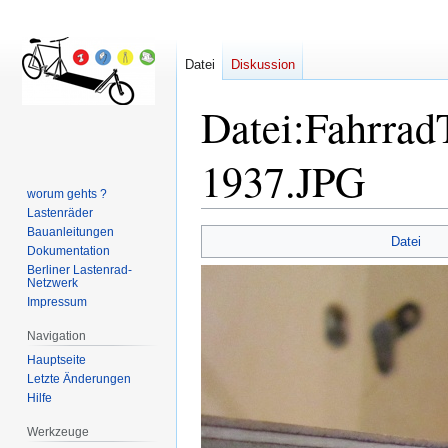
Datei
Diskussion
Datei
:
Fahrra
1937.JPG
worum gehts ?
Lastenräder
Bauanleitungen
Zur
Zur
Datei
Dokumentation
Navigation
Suche
Berliner Lastenrad-
springen
springen
Netzwerk
Impressum
Navigation
Hauptseite
Letzte Änderungen
Hilfe
Werkzeuge