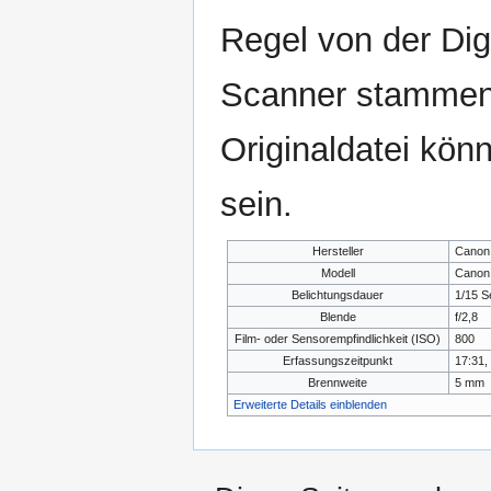
Regel von der Di
Scanner stammen.
Originaldatei kön
sein.
Hersteller
Canon
Modell
Canon
Belichtungsdauer
1/15 S
Blende
f/2,8
Film- oder Sensorempfindlichkeit (ISO)
800
Erfassungszeitpunkt
17:31,
Brennweite
5 mm
Erweiterte Details einblenden