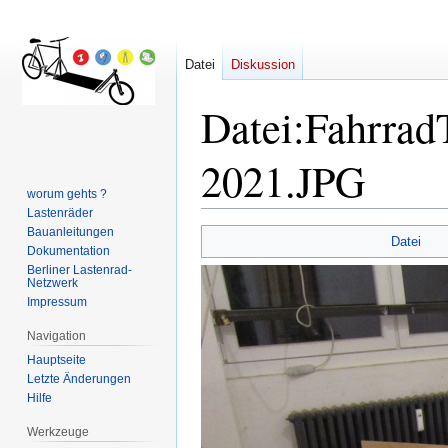
Datei
Diskussion
Datei
:
Fahrra
2021.JPG
worum gehts ?
Lastenräder
Bauanleitungen
Zur
Zur
Datei
Dokumentation
Navigation
Suche
Berliner Lastenrad-
springen
springen
Netzwerk
Impressum
Navigation
Hauptseite
Letzte Änderungen
Hilfe
Werkzeuge