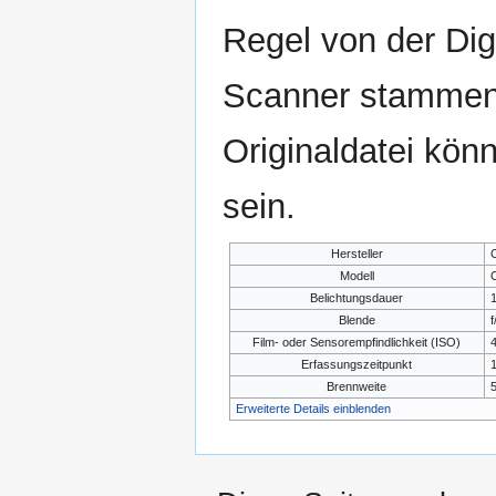
Regel von der Di
Scanner stammen.
Originaldatei kön
sein.
Hersteller
Modell
Belichtungsdauer
1
Blende
f
Film- oder Sensorempfindlichkeit (ISO)
Erfassungszeitpunkt
1
Brennweite
Erweiterte Details einblenden