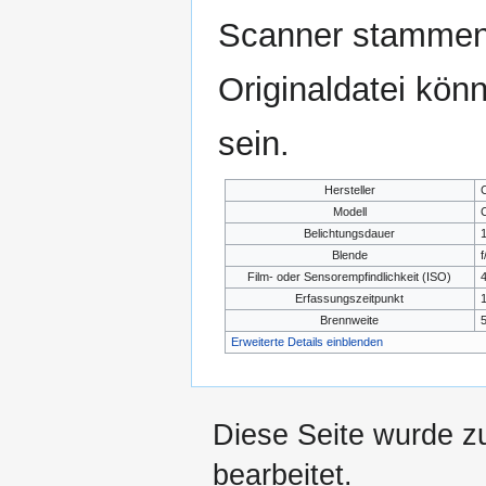
Scanner stammen.
Originaldatei kön
sein.
Hersteller
Modell
Belichtungsdauer
1
Blende
f
Film- oder Sensorempfindlichkeit (ISO)
Erfassungszeitpunkt
1
Brennweite
Erweiterte Details einblenden
Diese Seite wurde z
bearbeitet.