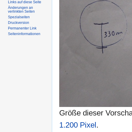
Links auf diese Seite
Änderungen an
verlinkten Seiten
Spezialseiten
Druckversion
Permanenter Link
Seiten­informationen
Größe dieser Vorsch
1.200 Pixel
.