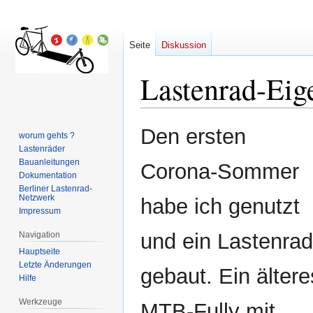
Seite
Diskussion
Lastenrad-Eig
Zur
Zur
Den ersten
worum gehts ?
Navigation
Suche
Lastenräder
springen
springen
Bauanleitungen
Corona-Sommer
Dokumentation
Berliner Lastenrad-
Netzwerk
habe ich genutzt
Impressum
und ein Lastenrad
Navigation
Hauptseite
Letzte Änderungen
gebaut. Ein ältere
Hilfe
Werkzeuge
MTB-Fully mit